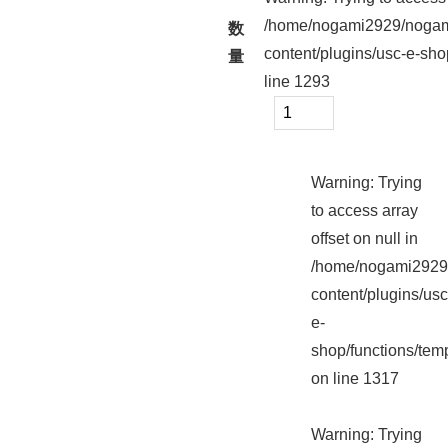
/home/nogami2929/nogam
数
content/plugins/usc-e-sho
量
line
1293
Warning
: Trying
to access array
offset on null in
/home/nogami2929/
content/plugins/usc
e-
shop/functions/tem
on line
1317
Warning
: Trying