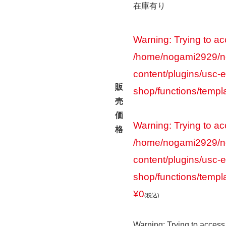
在庫有り
Warning
: Trying to ac
/home/nogami2929/n
content/plugins/usc-e
販
shop/functions/templ
売
価
Warning
: Trying to ac
格
/home/nogami2929/n
content/plugins/usc-e
shop/functions/templ
¥0
(税込)
Warning
: Trying to access 