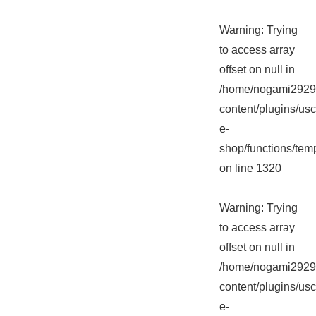
Warning
: Trying
to access array
offset on null in
/home/nogami2929/
content/plugins/usc
e-
shop/functions/tem
on line
1320
Warning
: Trying
to access array
offset on null in
/home/nogami2929/
content/plugins/usc
e-