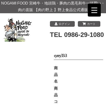
NOGAMI FOOD 宮崎牛・地頭鶏・豚肉の黒毛和牛一頭買い・
肉の直販 【肉の野上 】野上食品公式通販
ログイン
カート
TEL 0986-29-1080
cyrry33-3
商
品
名
商
品
コ