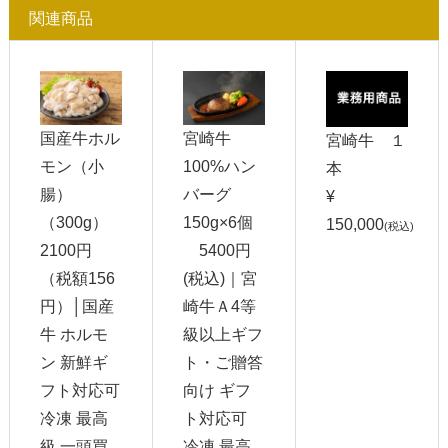
関連商品
国産牛ホル
宮崎牛
宮崎牛 １
モン（小
100%ハン
本
腸）
バーグ
¥
（300g）
150g×6個
150,000
(税込)
2100円
5400円
（税額156
(税込)｜宮
円）│国産
崎牛Ａ4等
牛 ホルモ
級以上ギフ
ン 新鮮ギ
ト・ご贈答
フト対応可
向け ギフ
冷凍 最高
ト対応可
級 一頭買
冷凍 最高