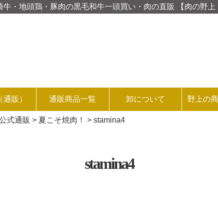
D 宮崎牛・地頭鶏・豚肉の黒毛和牛一頭買い・肉の直販 【肉の野
（通販）
通販商品一覧
卸について
野上の
品公式通販
>
夏こそ焼肉！
>
stamina4
stamina4