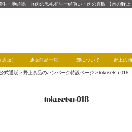
D 宮崎牛・地頭鶏・豚肉の黒毛和牛一頭買い・肉の直販 【肉の野
（通販）
通販商品一覧
卸について
野上の
品公式通販
>
野上食品のハンバーグ特設ページ
>
tokusetsu-018
tokusetsu-018