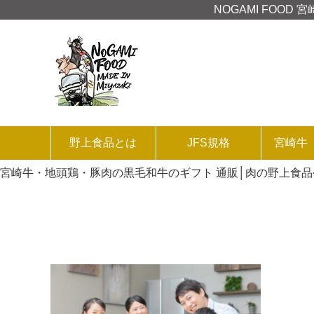
NOGAMI FOO
野上食品とは
JFS規格
宮崎牛
宮崎牛・地頭鶏・豚肉の黒毛和牛のギフト 通販│肉の野上食