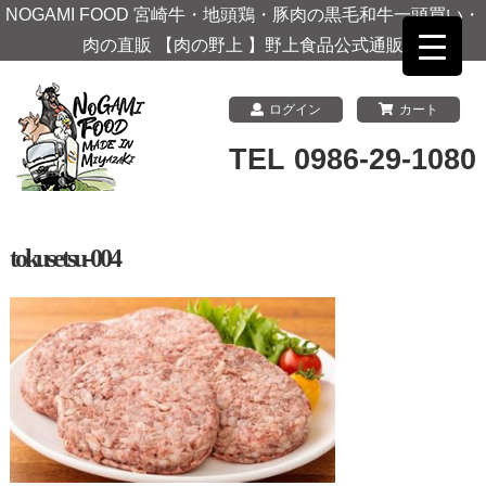
NOGAMI FOOD 宮崎牛・地頭鶏・豚肉の黒毛和牛一頭買い・
肉の直販 【肉の野上 】野上食品公式通販
ログイン
カート
TEL 0986-29-1080
tokusetsu-004