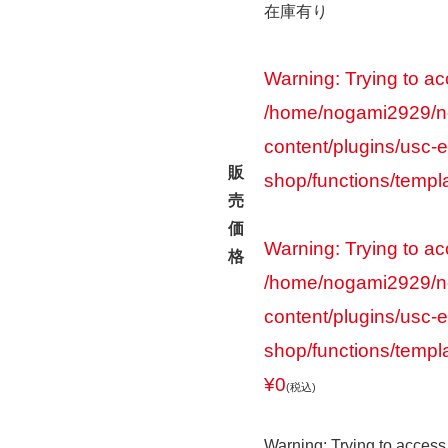
在庫有り
Warning
: Trying to ac
/home/nogami2929/n
content/plugins/usc-e
販
shop/functions/templ
売
価
Warning
: Trying to ac
格
/home/nogami2929/n
content/plugins/usc-e
shop/functions/templ
¥0
(税込)
Warning
: Trying to access 