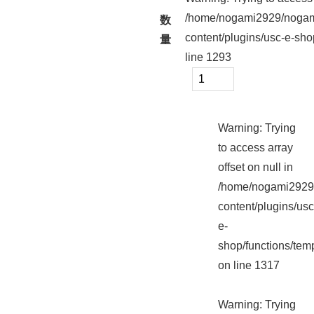
/home/nogami2929/nogam
数
content/plugins/usc-e-sho
量
line
1293
Warning
: Trying
to access array
offset on null in
/home/nogami2929/
content/plugins/usc
e-
shop/functions/tem
on line
1317
Warning
: Trying