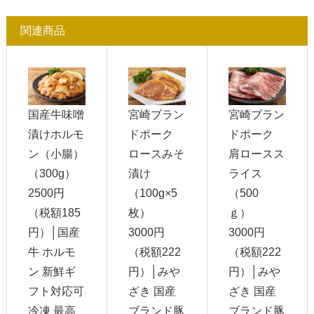
関連商品
国産牛味噌
宮崎ブラン
宮崎ブラン
漬けホルモ
ドポーク
ドポーク
ン（小腸）
ロースみそ
肩ロースス
（300g）
漬け
ライス
2500円
（100g×5
（500
（税額185
枚）
ｇ）
円）│国産
3000円
3000円
牛 ホルモ
（税額222
（税額222
ン 新鮮ギ
円）│みや
円）│みや
フト対応可
ざき 国産
ざき 国産
冷凍 最高
ブランド豚
ブランド豚