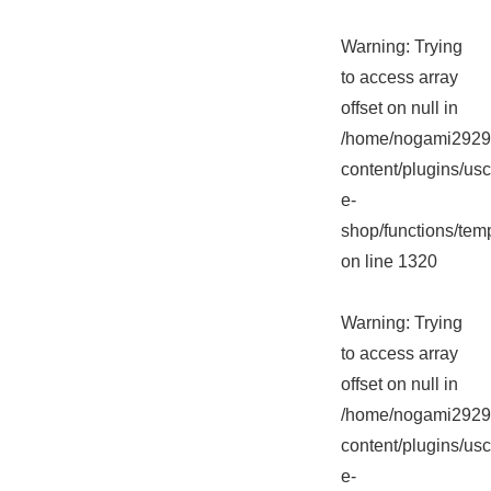
Warning
: Trying
to access array
offset on null in
/home/nogami2929/
content/plugins/usc
e-
shop/functions/tem
on line
1320
Warning
: Trying
to access array
offset on null in
/home/nogami2929/
content/plugins/usc
e-