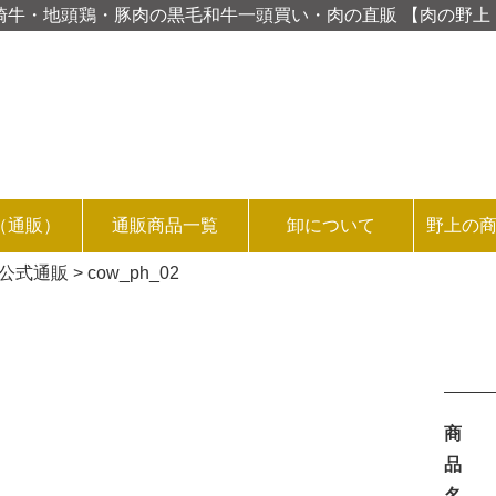
D 宮崎牛・地頭鶏・豚肉の黒毛和牛一頭買い・肉の直販 【肉の野
（通販）
通販商品一覧
卸について
野上の
品公式通販
>
cow_ph_02
商
品
名