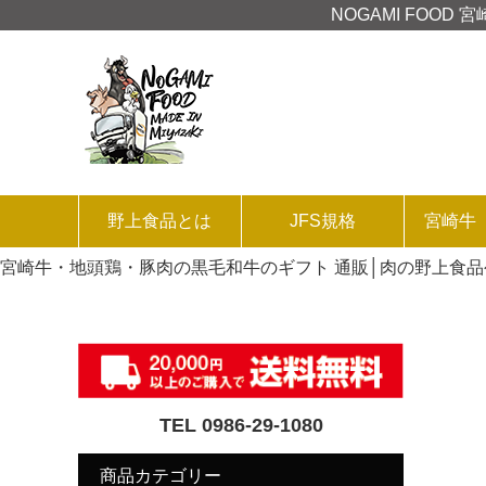
NOGAMI FOO
野上食品とは
JFS規格
宮崎牛
宮崎牛・地頭鶏・豚肉の黒毛和牛のギフト 通販│肉の野上食
TEL 0986-29-1080
商品カテゴリー