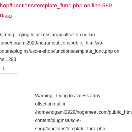
hop/functions/template_func.php
on line
560
0
(税込)
arning
: Trying to access array offset on null in
home/nogami2929/nogameat.com/public_html/wp-
ontent/plugins/usc-e-shop/functions/template_func.php
on
ine
1293
Warning
: Trying to access array
offset on null in
/home/nogami2929/nogameat.com/public_htm
content/plugins/usc-e-
shop/functions/template_func.php