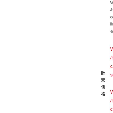
W
/
c
l
W
/
c
販
s
売
価
W
格
/
c