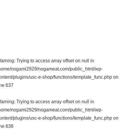
arning
: Trying to access array offset on null in
home/nogami2929/nogameat.com/public_html/wp-
ontent/plugins/usc-e-shop/functions/template_func.php
on
ine
637
arning
: Trying to access array offset on null in
home/nogami2929/nogameat.com/public_html/wp-
ontent/plugins/usc-e-shop/functions/template_func.php
on
ine
638