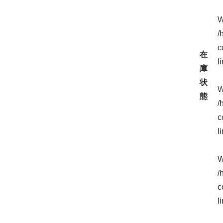
W
/
c
在
l
庫
状
W
態
/
c
l
W
/
c
l